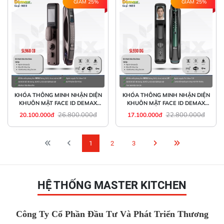
GIẢM 25%
GIẢM 25%
KHÓA THÔNG MINH NHẬN DIỆN
KHÓA THÔNG MINH NHẬN DIỆN
KHUÔN MẶT FACE ID DEMAX
KHUÔN MẶT FACE ID DEMAX
SL968 CB
SL930 DG
26.800.000đ
22.800.000đ
20.100.000đ
17.100.000đ
1
2
3
HỆ THỐNG MASTER KITCHEN
Công Ty Cổ Phần Đầu Tư Và Phát Triển Thương